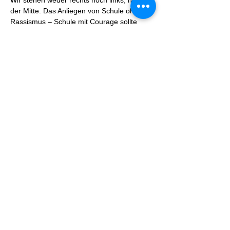
Wir stehen weder rechts noch links, noch in
der Mitte. Das Anliegen von Schule ohne
Rassismus – Schule mit Courage sollte
Aufgabe aller Demokraten sein. Vertreter
aller im Bundestag vertretenen Parteien
unterstützen unser Anliegen, ebenso
Vertreter von Gewerkschaften und
Glaubensgemeinschaften.
8) Ist das Projekt eher etwas für
Gymnasien?
Keineswegs. An diesem Netzwerk nehmen
alle Schulen teil. Unter dem Menüpunkt
"
SOR-SMC Schulen nach Schularten
" kann
man dazu alle Informationen erfahren.
Weitere Informationen erhalten Sie
unter:
www.schule-ohne-rassismus.org
Schule ohne Rassismus (SOR) - CVO