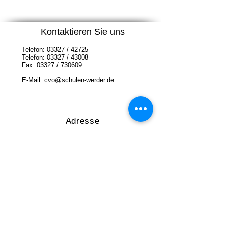
Kontaktieren Sie uns
Telefon: 03327 / 42725
Telefon: 03327 / 43008
Fax: 03327 / 730609
E-Mail:
cvo@schulen-werder.de
Adresse
Grund- und Oberschule Carl von
Ossietzky
Unter den Linden 11
14542 Werder (Havel)
Datenschutz